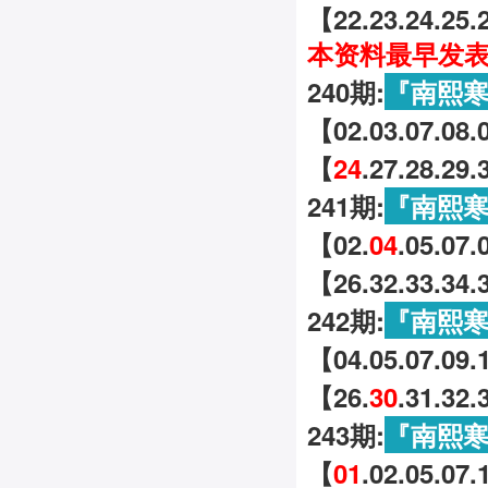
【22.23.24.25.2
本资料最早发表在
240期:
『南熙
【02.03.07.08.0
【
24
.27.28.29.
241期:
『南熙
【02.
04
.05.07.
【26.32.33.34.3
242期:
『南熙
【04.05.07.09.1
【26.
30
.31.32.
243期:
『南熙
【
01
.02.05.07.