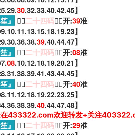
5.29.
30
.32.33.40.42.45】
寒笙』
🏃‍♀️
二十四码
🏃‍♀️开:
39
准
9.10.11.13.15.18.19.23】
9.30.36.38.
39
.40.44.47】
寒笙』
🏃‍♀️
二十四码
🏃‍♀️开:
08
准
7.
08
.10.12.18.19.20.21】
8.31.38.39.41.43.44.45】
寒笙』
🏃‍♀️
二十四码
🏃‍♀️开:
40
准
8.11.12.18.19.22.23.25】
4.36.38.39.
40
.44.47.48】
433322.com欢迎转发+关注403322.
寒笙』
🏃‍♀️
二十四码
🏃‍♀️开:
29
准