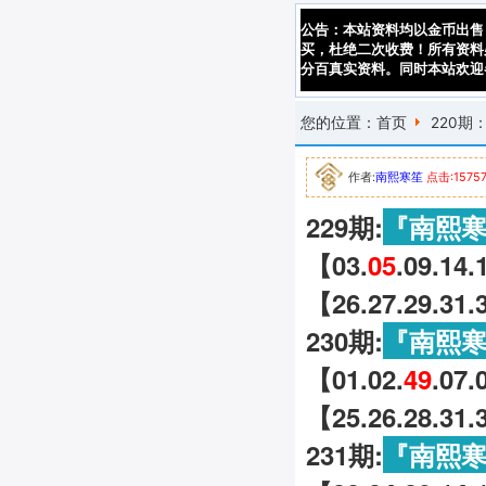
公告：本站资料均以金币出售
买，杜绝二次收费！所有资料
分百真实资料。同时本站欢迎
您的位置：
首页
220
作者:
南熙寒笙
点击:1575
229期:
『南熙
【03.
05
.09.14.
【26.27.29.31.3
230期:
『南熙
【01.02.
49
.07.
【25.26.28.31.3
231期:
『南熙