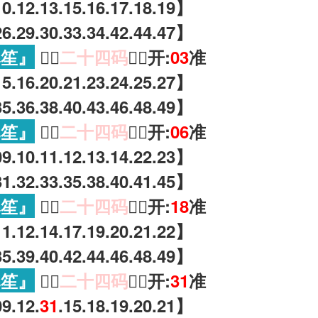
0.12.13.15.16.17.18.19】
26.29.30.33.34.42.44.47】
寒笙』
🏃‍♀️
二十四码
🏃‍♀️开:
03
准
15.16.20.21.23.24.25.27】
5.36.38.40.43.46.48.49】
寒笙』
🏃‍♀️
二十四码
🏃‍♀️开:
06
准
09.10.11.12.13.14.22.23】
1.32.33.35.38.40.41.45】
寒笙』
🏃‍♀️
二十四码
🏃‍♀️开:
18
准
1.12.14.17.19.20.21.22】
35.39.40.42.44.46.48.49】
寒笙』
🏃‍♀️
二十四码
🏃‍♀️开:
31
准
9.12.
31
.15.18.19.20.21】