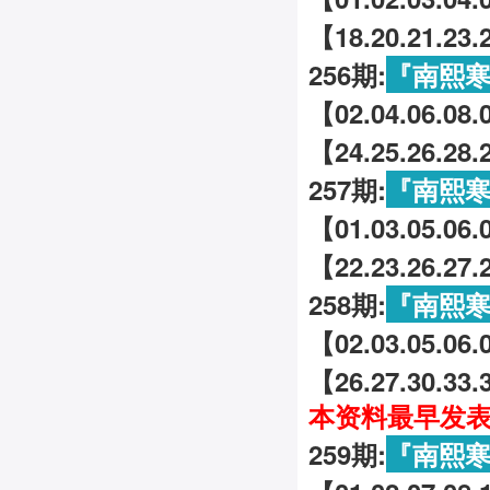
【18.20.21.23.2
256期:
『南熙
【02.04.06.08.0
【24.25.26.28.2
257期:
『南熙
【01.03.05.06.0
【22.23.26.27.2
258期:
『南熙
【02.03.05.06.0
【26.27.30.33.3
本资料最早发表在
259期:
『南熙