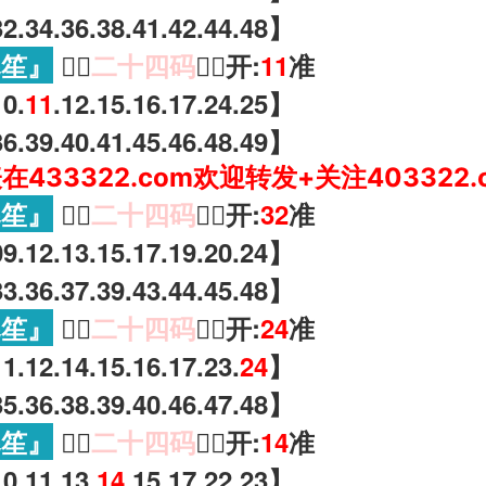
32.34.36.38.41.42.44.48】
寒笙』
🏃‍♀️
二十四码
🏃‍♀️开:
11
准
0.
11
.12.15.16.17.24.25】
6.39.40.41.45.46.48.49】
433322.com欢迎转发+关注403322.
寒笙』
🏃‍♀️
二十四码
🏃‍♀️开:
32
准
9.12.13.15.17.19.20.24】
33.36.37.39.43.44.45.48】
寒笙』
🏃‍♀️
二十四码
🏃‍♀️开:
24
准
1.12.14.15.16.17.23.
24
】
5.36.38.39.40.46.47.48】
寒笙』
🏃‍♀️
二十四码
🏃‍♀️开:
14
准
0.11.13.
14
.15.17.22.23】